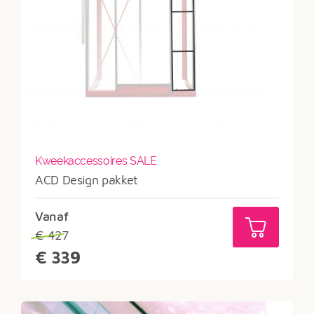
Kweekaccessoires SALE
ACD Design pakket
Vanaf
€
427
Oorspronkelijke
€
339
prijs
Huidige
was:
prijs
€427.