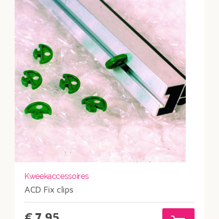
is:
€339.
Kweekaccessoires
ACD Fix clips
€
7,95