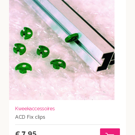
is:
€339.
Kweekaccessoires
ACD Fix clips
€
7,95