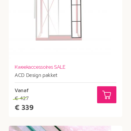
Kweekaccessoires SALE
ACD Design pakket
Vanaf
€
427
Oorspronkelijke
€
339
prijs
Huidige
was:
prijs
€427.