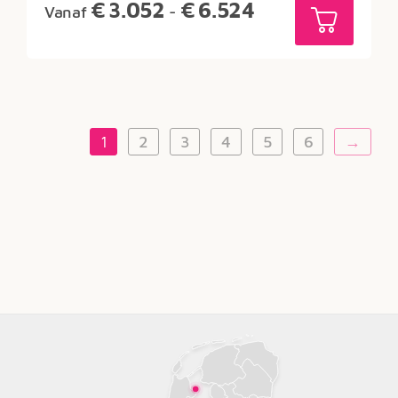
Prijsklasse:
€
3.052
€
6.524
Vanaf
-
€3.052
tot
€6.524
1
2
3
4
5
6
→