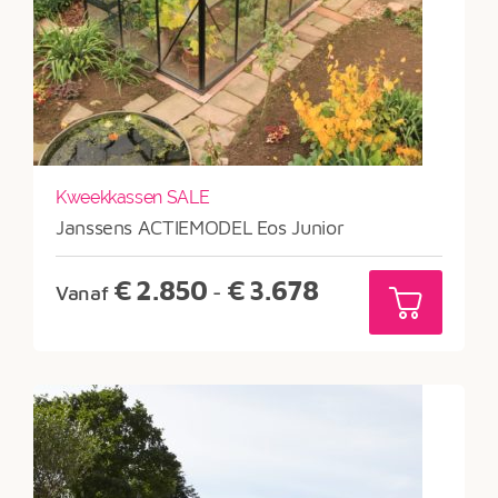
Kweekkassen SALE
Janssens ACTIEMODEL Eos Junior
Prijsklasse:
€
2.850
€
3.678
Vanaf
-
€2.850
tot
€3.678