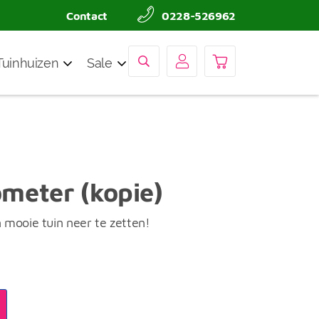
Contact
0228-526962
Tuinhuizen
Sale
meter (kopie)
mooie tuin neer te zetten!