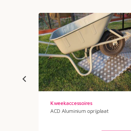
Kweekaccessoires
325
ACD Aluminium oprijplaat