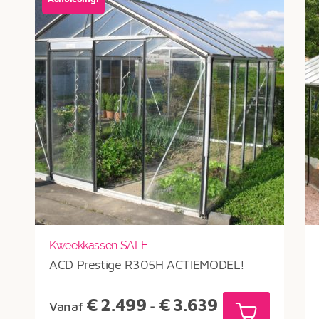
Kweekkassen SALE
ACD Prestige R305H ACTIEMODEL!
Prijsklasse:
€
2.499
€
3.639
Vanaf
-