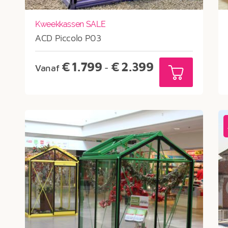
Kweekkassen SALE
ACD Piccolo P03
Prijsklasse:
€
1.799
€
2.399
Vanaf
-
€1.799
tot
€2.399