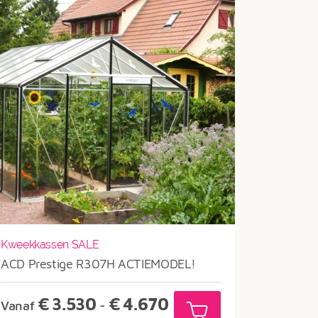
Kweekkassen SALE
ACD Prestige R307H ACTIEMODEL!
Prijsklasse:
€
3.530
€
4.670
Vanaf
-