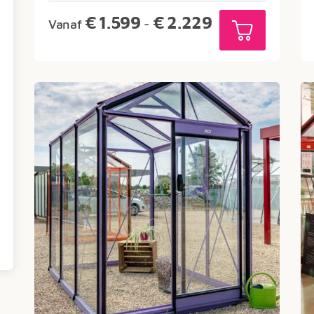
Prijsklasse:
€
1.599
€
2.229
Vanaf
-
€1.599
tot
€2.229