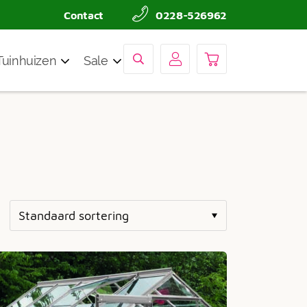
Contact
0228-526962
Tuinhuizen
Sale