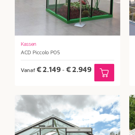
Kassen
ACD Piccolo P05
Prijsklasse:
€
2.149
€
2.949
Vanaf
-
€2.149
tot
€2.949