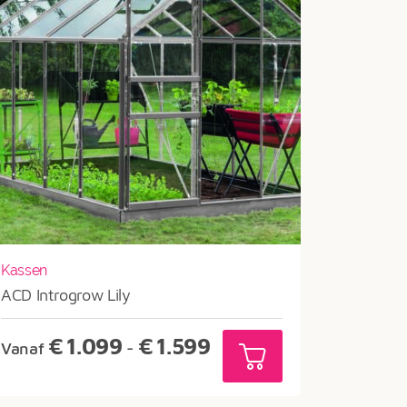
Kassen
ACD Introgrow Lily
Prijsklasse:
€
1.099
€
1.599
Vanaf
-
€1.099
tot