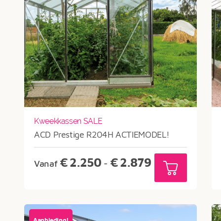
Kweekkassen SALE
ACD Prestige R204H ACTIEMODEL!
Prijsklasse:
€
2.250
€
2.879
Vanaf
-
€2.250
tot
€2.879
Aanbieding!