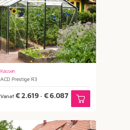
Kassen
ACD Prestige R3
Prijsklasse:
€
2.619
€
6.087
Vanaf
-
€2.619
tot
€6.087