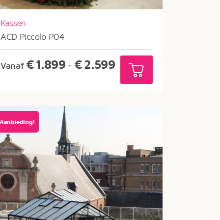
Kassen
ACD Piccolo P04
Prijsklasse:
€
1.899
€
2.599
Vanaf
-
€1.899
tot
€2.599
Aanbieding!