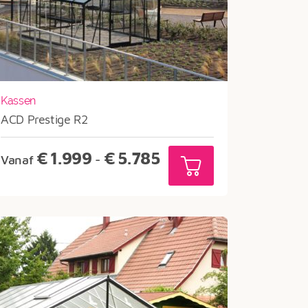
Kassen
ACD Prestige R2
Prijsklasse:
€
1.999
€
5.785
Vanaf
-
€1.999
tot
€5.785