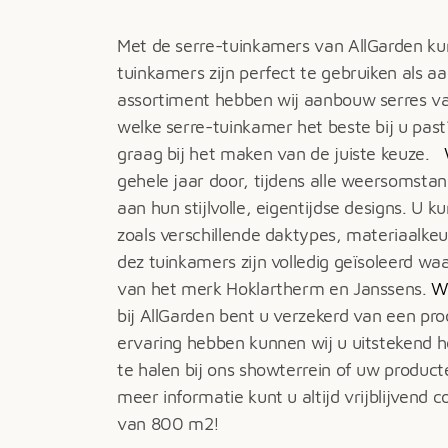
Met de serre-tuinkamers van AllGarden kun
tuinkamers zijn perfect te gebruiken als a
assortiment hebben wij aanbouw serres v
welke serre-tuinkamer het beste bij u past
graag bij het maken van de juiste keuze.
gehele jaar door, tijdens alle weersomsta
aan hun stijlvolle, eigentijdse designs. 
zoals verschillende daktypes, materiaalke
dez tuinkamers zijn volledig geïsoleerd wa
van het merk Hoklartherm en Janssens.
W
bij AllGarden bent u verzekerd van een pr
ervaring hebben kunnen wij u uitstekend h
te halen bij ons showterrein of uw produc
meer informatie kunt u altijd vrijblijven
van 800 m2!