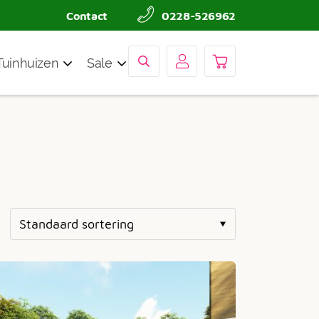
Contact
0228-526962
Tuinhuizen
Sale