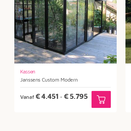
Kassen
Janssens Custom Modern
Prijsklasse:
€
4.451
€
5.795
Vanaf
-
€4.451
tot
€5.795