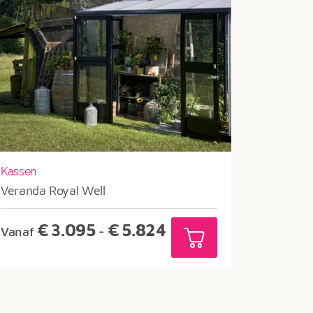
Kassen
Veranda Royal Well
Prijsklasse:
€
3.095
€
5.824
Vanaf
-
€3.095
tot
€5.824