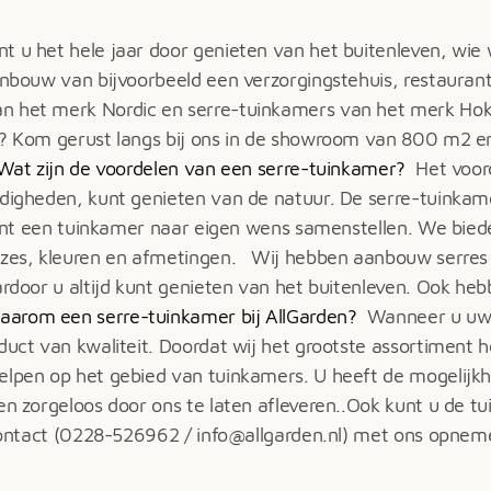
t u het hele jaar door genieten van het buitenleven, wie
anbouw van bijvoorbeeld een verzorgingstehuis, restaurant,
an het merk Nordic en serre-tuinkamers van het merk Ho
? Kom gerust langs bij ons in de showroom van 800 m2 en b
Wat zijn de voordelen van een serre-tuinkamer?
Het voord
ndigheden, kunt genieten van de natuur. De serre-tuinkame
U kunt een tuinkamer naar eigen wens samenstellen. We bie
uzes, kleuren en afmetingen.
Wij hebben aanbouw serres 
ardoor u altijd kunt genieten van het buitenleven. Ook he
aarom een serre-tuinkamer bij AllGarden?
Wanneer u uw 
oduct van kwaliteit. Doordat wij het grootste assortiment
elpen op het gebied van tuinkamers. U heeft de mogelijk
ten zorgeloos door ons te laten afleveren..Ook kunt u de 
d contact (0228-526962 / info@allgarden.nl) met ons opne