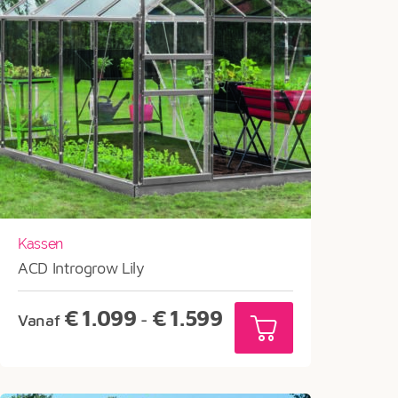
Kassen
ACD Introgrow Lily
Prijsklasse:
€
1.099
€
1.599
Vanaf
-
€1.099
tot
€1.599