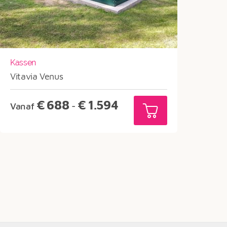
Kassen
Vitavia Venus
Prijsklasse:
€
688
€
1.594
Vanaf
-
€688
tot
€1.594