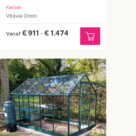
Kassen
Vitavia Orion
Prijsklasse:
€
911
€
1.474
Vanaf
-
€911
tot
€1.474