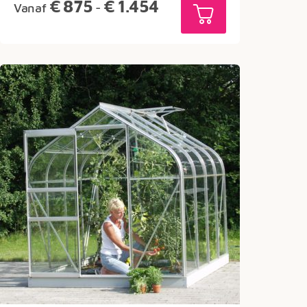
Prijsklasse:
€
875
€
1.454
Vanaf
-
€875
tot
€1.454