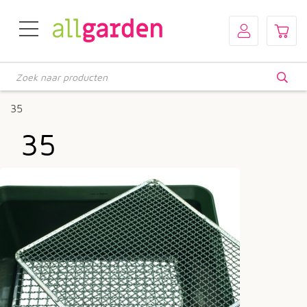
Producten
zoeken
35
35