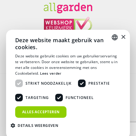
×
Deze website maakt gebruik van
cookies.
© Copyright 2026
DUTCH
Deze website gebruikt cookies om uw gebruikerservaring
te verbeteren. Door onze website te gebruiken, stemt u in
DUTCH
met alle cookies in overeenstemming met ons
Cookiebeleid.
Lees verder
Algemene voorwaarden
STRIKT NOODZAKELIJK
PRESTATIE
Disclaimer
TARGETING
FUNCTIONEEL
Privacy verklaring
ALLES ACCEPTEREN
Verzending & Retouren
DETAILS WEERGEVEN
Veelgestelde vragen