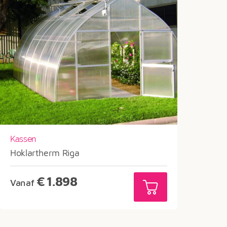
Kassen
Hoklartherm Riga
€
1.898
Vanaf