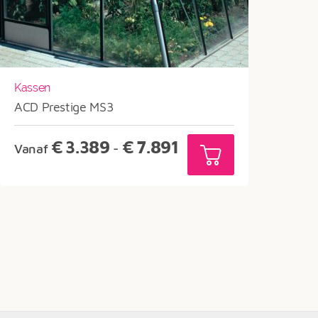
Kassen
ACD Prestige MS3
Prijsklasse:
€
3.389
€
7.891
Vanaf
-
€3.389
tot
€7.891