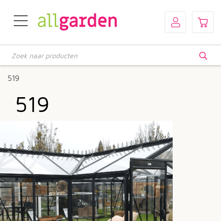
Producten
zoeken
519
519