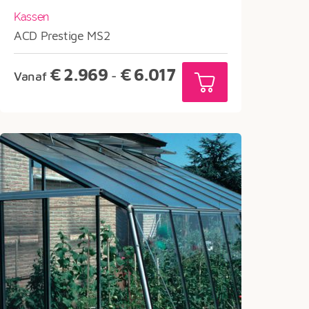
Kassen
ACD Prestige MS2
Prijsklasse:
€
2.969
€
6.017
Vanaf
-
€2.969
tot
€6.017