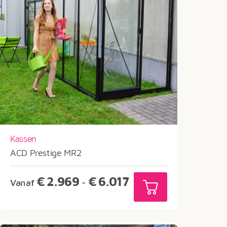
Kassen
ACD Prestige MR2
Prijsklasse:
€
2.969
€
6.017
Vanaf
-
€2.969
tot
€6.017