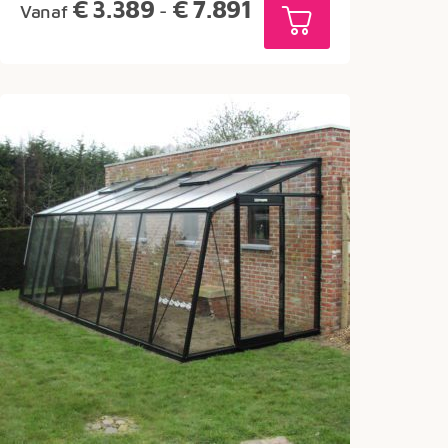
Prijsklasse:
€
3.389
€
7.891
Vanaf
-
€3.389
tot
€7.891