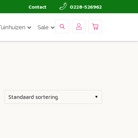
Contact
0228-526962
Tuinhuizen
Sale