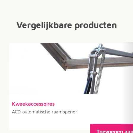
Vergelijkbare producten
klasse:
Kweekaccessoires
95
ACD automatische raamopener
79
Toevoegen aa