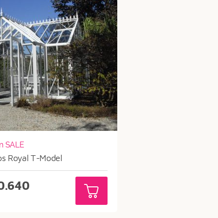
n SALE
os Royal T-Model
0.640