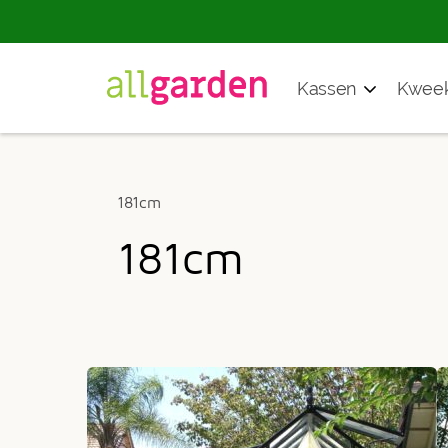
Producten
Kassen
Kweek
zoeken
181cm
181cm