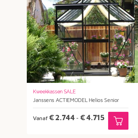
Kweekkassen SALE
Janssens ACTIEMODEL Helios Senior
Prijsklasse:
€
2.744
€
4.715
Vanaf
-
€2.744
tot