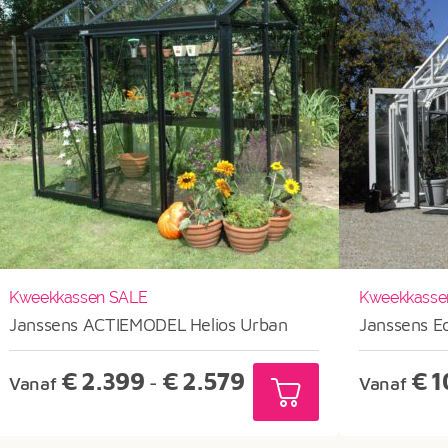
Kweekkassen SALE
Kweekkasse
Janssens ACTIEMODEL Helios Urban
Janssens E
Prijsklasse:
€
2.399
€
2.579
€
1
Vanaf
-
Vanaf
€2.399
tot