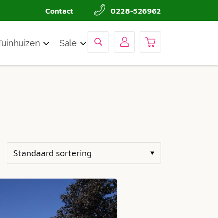
Contact
0228-526962
Tuinhuizen
Sale