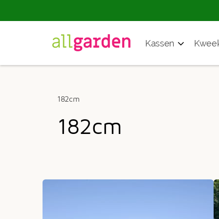
Producten
Kassen
Kweek
zoeken
182cm
182cm