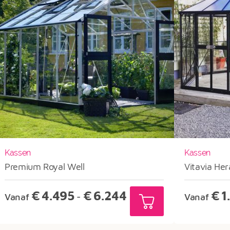
Kassen
Kassen
Premium Royal Well
Vitavia Her
Prijsklasse:
€
4.495
€
6.244
€
1
Vanaf
-
Vanaf
€4.495
tot