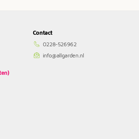
€3.062
Contact
0228-526962
info@allgarden.nl
ten)