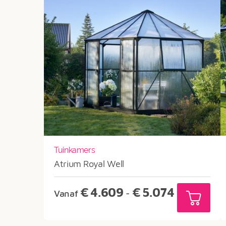
Tuinkamers
Atrium Royal Well
Prijsklasse:
€
4.609
€
5.074
Vanaf
-
€4.609
tot