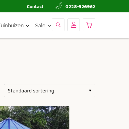
Contact
0228-526962
Tuinhuizen
Sale