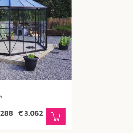
a
Prijsklasse:
.288
€
3.062
-
€1.288
tot