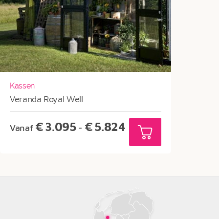
Kassen
Veranda Royal Well
Prijsklasse:
€
3.095
€
5.824
Vanaf
-
€3.095
tot
€5.824