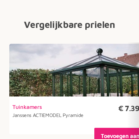
Vergelijkbare prielen
klasse:
Tuinkamers
€
7.3
95
Janssens ACTIEMODEL Pyramide
44
Toevoegen aa