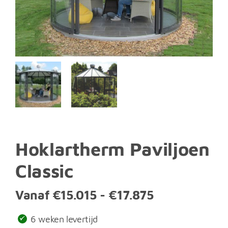
Hoklartherm Paviljoen
Classic
Prijsklasse:
Vanaf
€
15.015
-
€
17.875
€15.015
6 weken levertijd