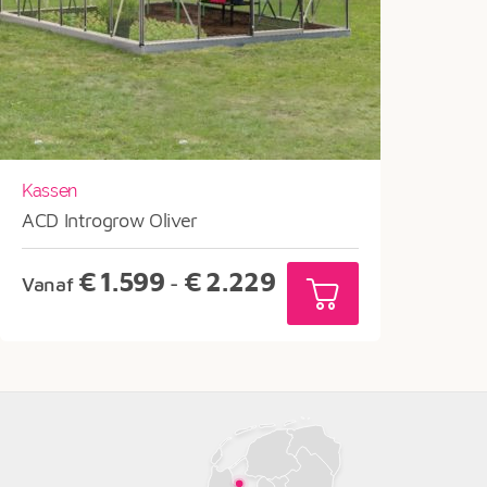
Kassen
ACD Introgrow Oliver
Prijsklasse:
€
1.599
€
2.229
Vanaf
-
€1.599
tot
€2.229