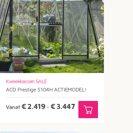
Kweekkassen SALE
ACD Prestige S104H ACTIEMODEL!
Prijsklasse:
€
2.419
€
3.447
Vanaf
-
€2.419
tot
€3.447