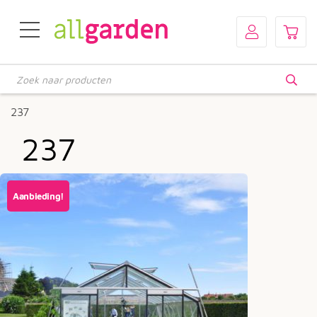
Producten
zoeken
237
237
Aanbieding!