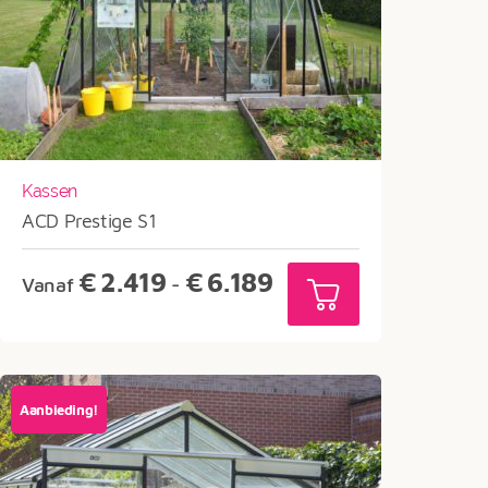
Kassen
ACD Prestige S1
Prijsklasse:
€
2.419
€
6.189
Vanaf
-
€2.419
tot
€6.189
Aanbieding!