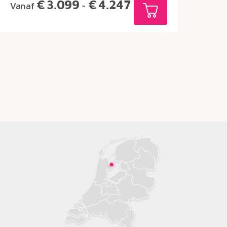
Prijsklasse:
€
3.099
€
4.247
Vanaf
-
€3.099
tot
€4.247