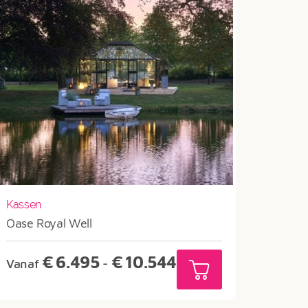
Kassen
Oase Royal Well
Prijsklasse:
€
6.495
€
10.544
Vanaf
-
€6.495
tot