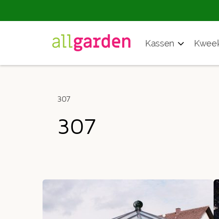
Producten
Kassen
Kweek
zoeken
307
307