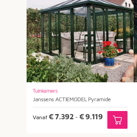
Tuinkamers
Janssens ACTIEMODEL Pyramide
Prijsklasse:
€
7.392
€
9.119
Vanaf
-
€7.392
tot