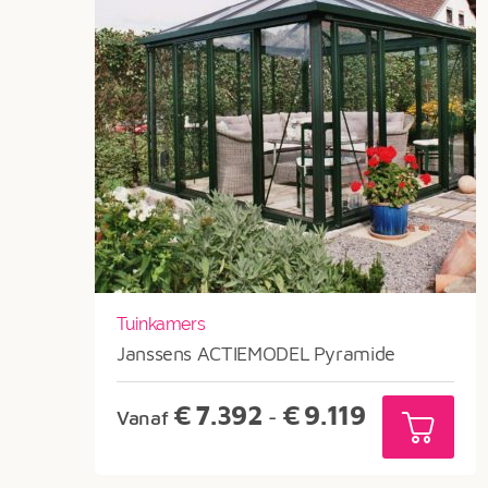
Tuinkamers
Janssens ACTIEMODEL Pyramide
Prijsklasse:
€
7.392
€
9.119
Vanaf
-
€7.392
tot