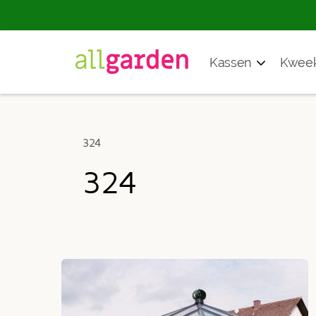
Producten
Kassen
Kweek
zoeken
324
324