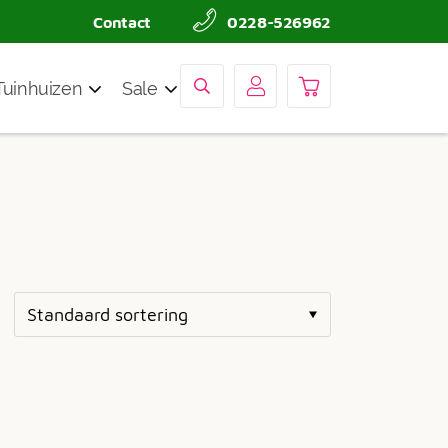
Contact
0228-526962
Tuinhuizen
Sale