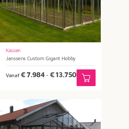
Kassen
Janssens Custom Gigant Hobby
Prijsklasse:
€
7.984
€
13.750
Vanaf
-
€7.984
tot
€13.750