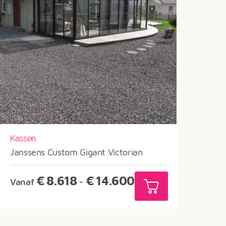
Kassen
Janssens Custom Gigant Victorian
Prijsklasse:
€
8.618
€
14.600
Vanaf
-
€8.618
tot
€14.600