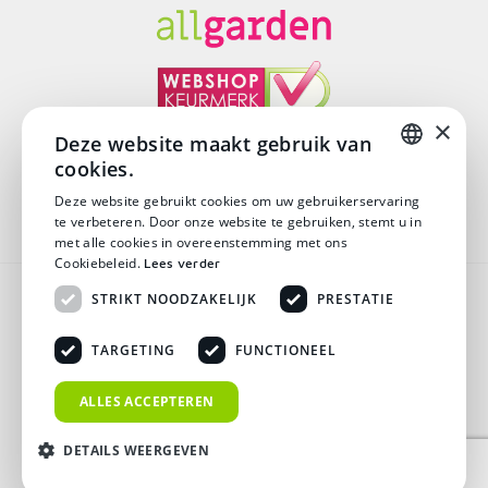
×
Deze website maakt gebruik van
cookies.
© Copyright 2026
DUTCH
Deze website gebruikt cookies om uw gebruikerservaring
te verbeteren. Door onze website te gebruiken, stemt u in
DUTCH
met alle cookies in overeenstemming met ons
Cookiebeleid.
Lees verder
Algemene voorwaarden
STRIKT NOODZAKELIJK
PRESTATIE
Disclaimer
TARGETING
FUNCTIONEEL
Privacy verklaring
ALLES ACCEPTEREN
Verzending & Retouren
DETAILS WEERGEVEN
Veelgestelde vragen