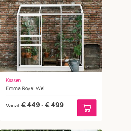
Kassen
Emma Royal Well
Prijsklasse:
€
449
€
499
Vanaf
-
€449
tot
€499