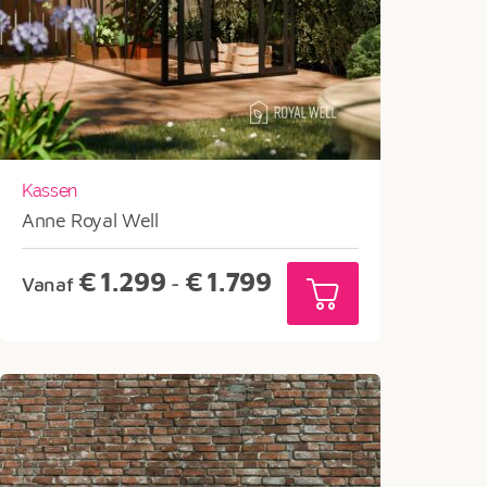
Kassen
Anne Royal Well
Prijsklasse:
€
1.299
€
1.799
Vanaf
-
€1.299
tot
€1.799