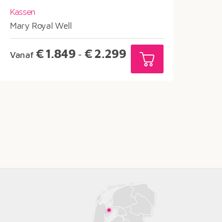
Kassen
Mary Royal Well
Prijsklasse:
€
1.849
€
2.299
Vanaf
-
€1.849
tot
€2.299