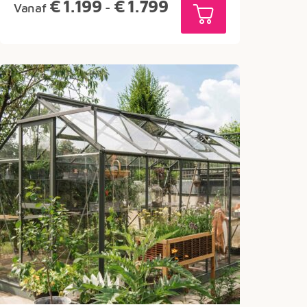
Prijsklasse:
€
1.199
€
1.799
Vanaf
-
€1.199
tot
€1.799