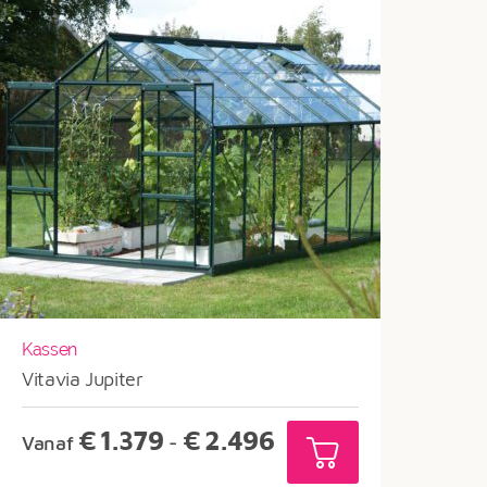
Kassen
Vitavia Jupiter
Prijsklasse:
€
1.379
€
2.496
Vanaf
-
€1.379