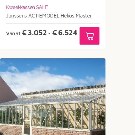
Kweekkassen SALE
Janssens ACTIEMODEL Helios Master
Prijsklasse:
€
3.052
€
6.524
Vanaf
-
€3.052
tot
€6.524