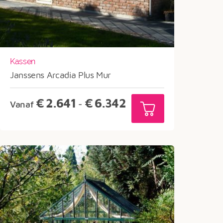
Kassen
Janssens Arcadia Plus Mur
Prijsklasse:
€
2.641
€
6.342
Vanaf
-
€2.641
tot
€6.342