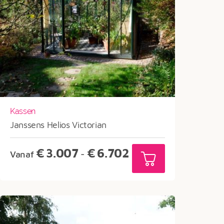
Kassen
Janssens Helios Victorian
Prijsklasse:
€
3.007
€
6.702
Vanaf
-
€3.007
tot
€6.702