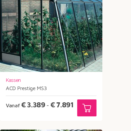
Kassen
ACD Prestige MS3
Prijsklasse:
€
3.389
€
7.891
Vanaf
-
€3.389
tot
€7.891