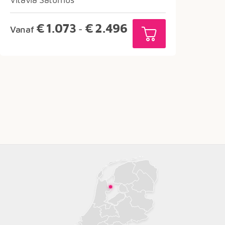
Prijsklasse:
€
1.073
€
2.496
Vanaf
-
€1.073
tot
€2.496