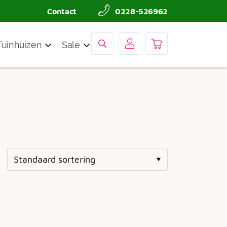
Contact
0228-526962
Tuinhuizen
Sale