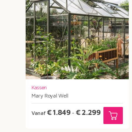
Kassen
Mary Royal Well
Prijsklasse:
€
1.849
€
2.299
Vanaf
-
€1.849
tot