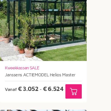
Kweekkassen SALE
Janssens ACTIEMODEL Helios Master
Prijsklasse:
€
3.052
€
6.524
Vanaf
-
€3.052
tot
€6.524