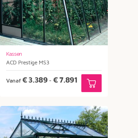
Kassen
ACD Prestige MS3
Prijsklasse:
€
3.389
€
7.891
Vanaf
-
€3.389
tot
€7.891