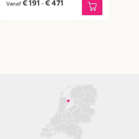
Prijsklasse:
€
191
€
471
Vanaf
-
€191
tot
€471