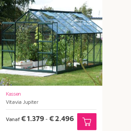
Kassen
Vitavia Jupiter
Prijsklasse:
€
1.379
€
2.496
Vanaf
-
€1.379