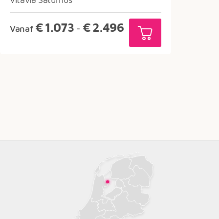
Prijsklasse:
€
1.073
€
2.496
Vanaf
-
€1.073
tot
€2.496