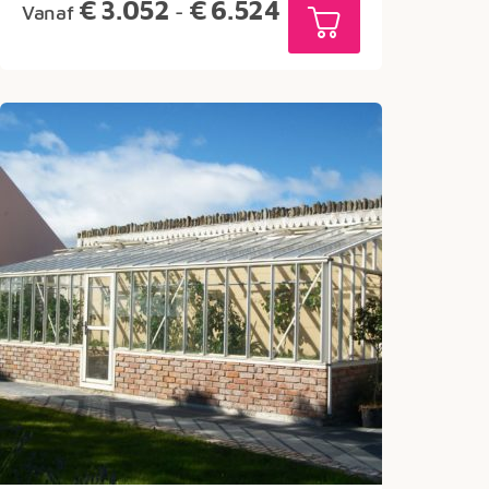
Prijsklasse:
€
3.052
€
6.524
Vanaf
-
€3.052
tot
€6.524