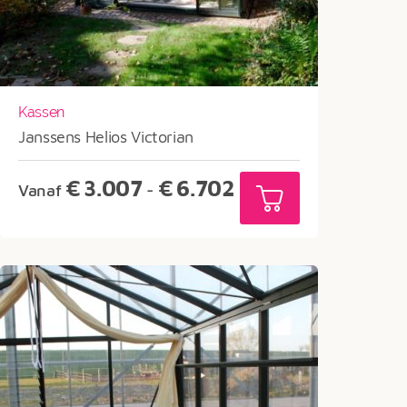
Kassen
Janssens Helios Victorian
Prijsklasse:
€
3.007
€
6.702
Vanaf
-
€3.007
tot
€6.702