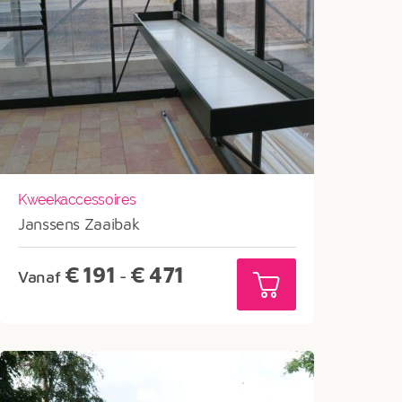
Kweekaccessoires
Janssens Zaaibak
Prijsklasse:
€
191
€
471
Vanaf
-
€191
tot
€471