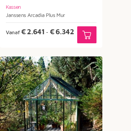
Kassen
Janssens Arcadia Plus Mur
Prijsklasse:
€
2.641
€
6.342
Vanaf
-
€2.641
tot
€6.342