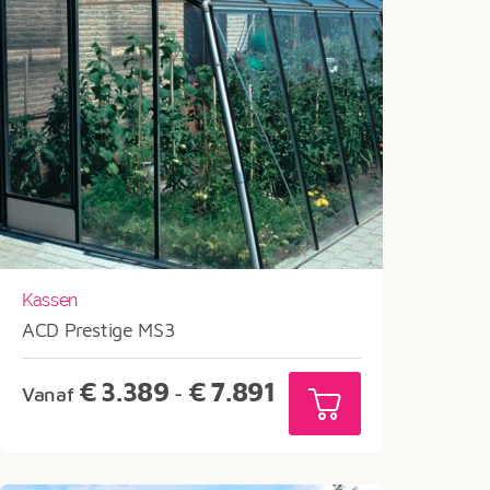
Kassen
ACD Prestige MS3
Prijsklasse:
€
3.389
€
7.891
Vanaf
-
€3.389
tot
€7.891