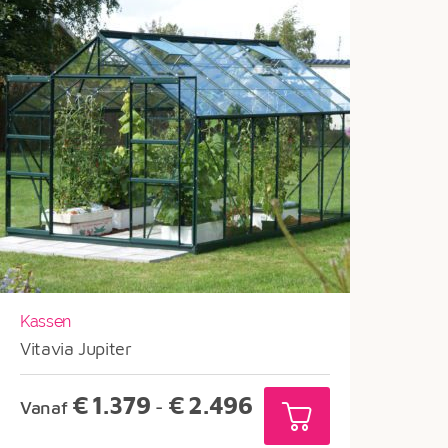
Kassen
Vitavia Jupiter
Prijsklasse:
€
1.379
€
2.496
Vanaf
-
€1.379