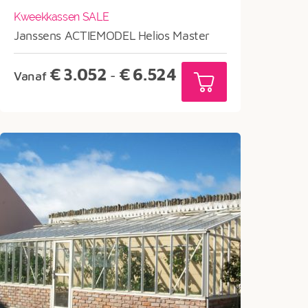
Kweekkassen SALE
Janssens ACTIEMODEL Helios Master
Prijsklasse:
€
3.052
€
6.524
Vanaf
-
€3.052
tot
€6.524