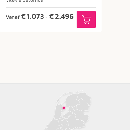
Prijsklasse:
€
1.073
€
2.496
Vanaf
-
€1.073
tot
€2.496