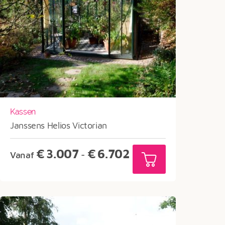
Kassen
Janssens Helios Victorian
Prijsklasse:
€
3.007
€
6.702
Vanaf
-
€3.007
tot
€6.702