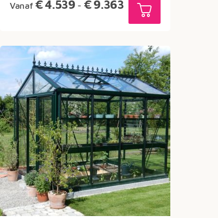
Prijsklasse:
€
4.539
€
9.363
Vanaf
-
€4.539
tot
€9.363