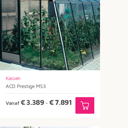
Kassen
ACD Prestige MS3
Prijsklasse:
€
3.389
€
7.891
Vanaf
-
€3.389
tot
€7.891