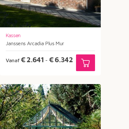
Kassen
Janssens Arcadia Plus Mur
Prijsklasse:
€
2.641
€
6.342
Vanaf
-
€2.641
tot
€6.342