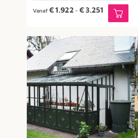
Prijsklasse:
€
1.922
€
3.251
Vanaf
-
€1.922
tot
€3.251