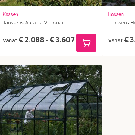
Kassen
Kassen
Janssens Arcadia Victorian
Janssens He
Prijsklasse:
€
2.088
€
3.607
€
3
Vanaf
-
Vanaf
€2.088
tot
€3.607