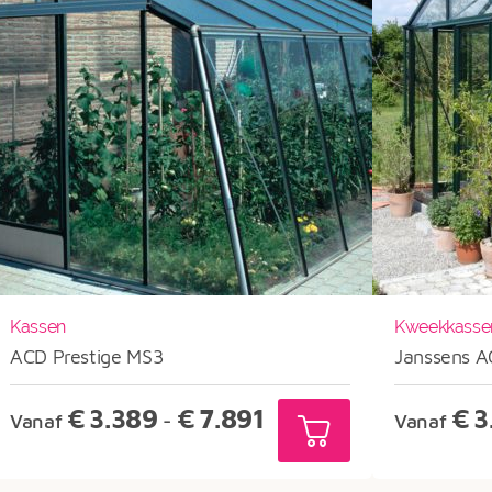
Kassen
Kweekkasse
ACD Prestige MS3
Janssens A
Prijsklasse:
€
3.389
€
7.891
€
3
Vanaf
-
Vanaf
€3.389
tot