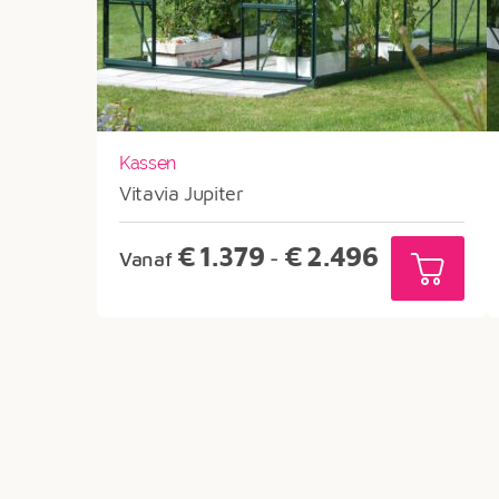
Kassen
Vitavia Jupiter
Prijsklasse:
€
1.379
€
2.496
Vanaf
-
€1.379
tot
€2.496