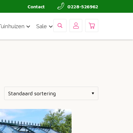
Contact
0228-526962
Tuinhuizen
Sale