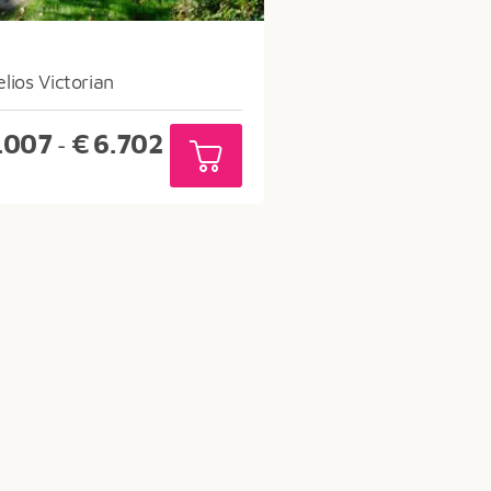
lios Victorian
Prijsklasse:
.007
€
6.702
-
€3.007
tot
€6.702