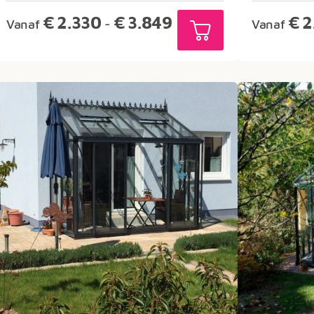
Prijsklasse:
€
2.330
€
3.849
€
2
Vanaf
-
Vanaf
€2.330
tot
€3.849