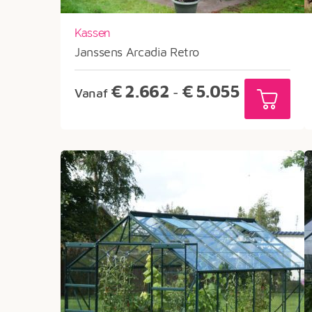
Kassen
Janssens Arcadia Retro
Prijsklasse:
€
2.662
€
5.055
Vanaf
-
€2.662
tot
€5.055