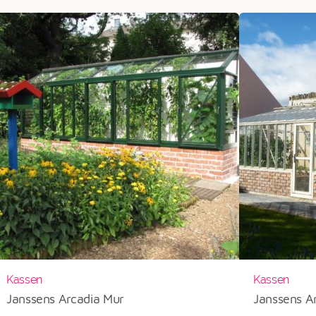
€7.891
Kassen
Kassen
Janssens Arcadia Mur
Janssens A