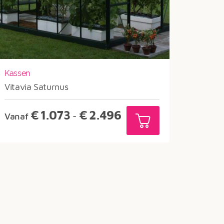
Kassen
Vitavia Saturnus
Prijsklasse:
€
1.073
€
2.496
Vanaf
-
€1.073
tot
€2.496