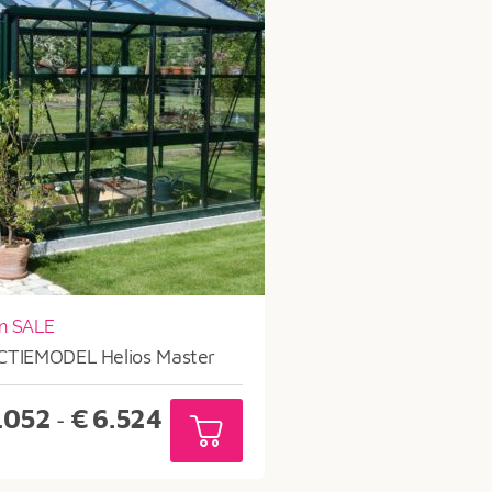
n SALE
CTIEMODEL Helios Master
Prijsklasse:
.052
€
6.524
-
€3.052
tot