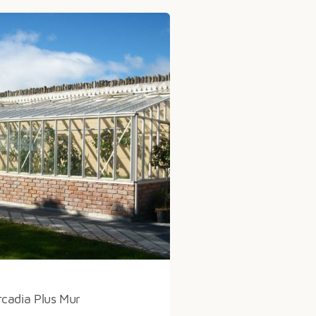
€6.524
rcadia Plus Mur