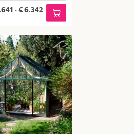
Prijsklasse:
.641
€
6.342
-
€2.641
tot
€6.342