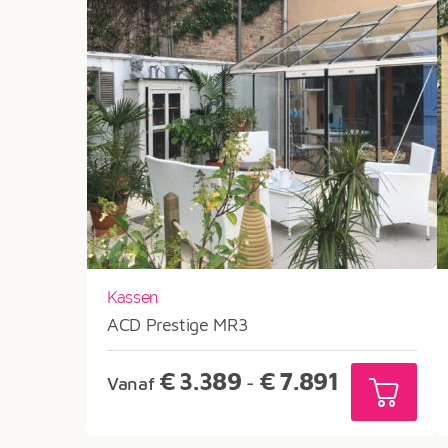
Kassen
ACD Prestige MR3
Prijsklasse:
€
3.389
€
7.891
Vanaf
-
€3.389
tot