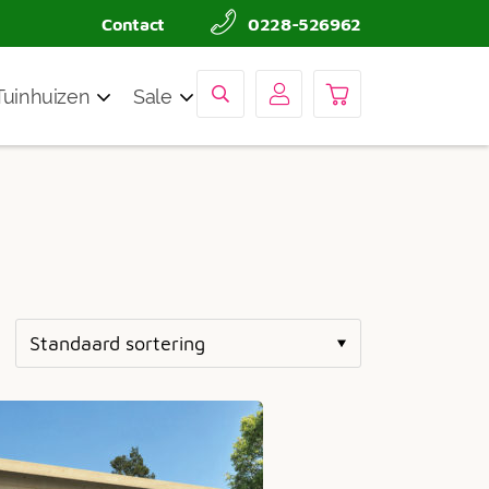
Contact
0228-526962
Tuinhuizen
Sale