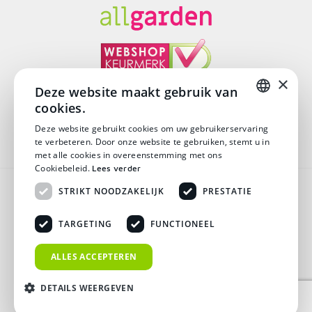
×
Deze website maakt gebruik van
cookies.
© Copyright 2026
DUTCH
Deze website gebruikt cookies om uw gebruikerservaring
te verbeteren. Door onze website te gebruiken, stemt u in
DUTCH
met alle cookies in overeenstemming met ons
Cookiebeleid.
Lees verder
Algemene voorwaarden
STRIKT NOODZAKELIJK
PRESTATIE
Disclaimer
TARGETING
FUNCTIONEEL
Privacy verklaring
ALLES ACCEPTEREN
Verzending & Retouren
DETAILS WEERGEVEN
Veelgestelde vragen