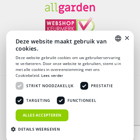
×
Deze website maakt gebruik van
cookies.
© Copyright 2026
DUTCH
Deze website gebruikt cookies om uw gebruikerservaring
te verbeteren. Door onze website te gebruiken, stemt u in
DUTCH
met alle cookies in overeenstemming met ons
Cookiebeleid.
Lees verder
Algemene voorwaarden
STRIKT NOODZAKELIJK
PRESTATIE
Disclaimer
TARGETING
FUNCTIONEEL
Privacy verklaring
ALLES ACCEPTEREN
Verzending & Retouren
DETAILS WEERGEVEN
Veelgestelde vragen