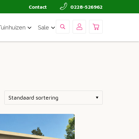
Contact
0228-526962
Tuinhuizen
Sale