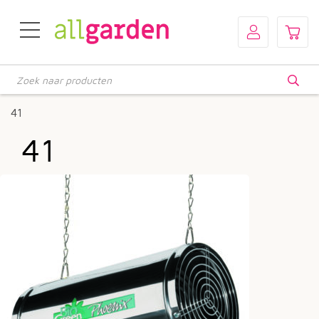
Producten
zoeken
41
41