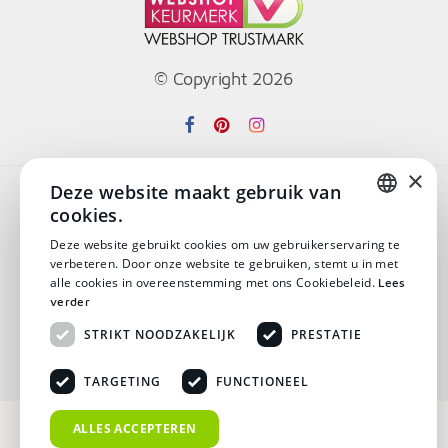
© Copyright 2026
×
Deze website maakt gebruik van
Algemene voorwaarden
cookies.
DUTCH
Disclaimer
Deze website gebruikt cookies om uw gebruikerservaring te
verbeteren. Door onze website te gebruiken, stemt u in met
DUTCH
Privacy verklaring
alle cookies in overeenstemming met ons Cookiebeleid.
Lees
verder
Verzending & Retouren
STRIKT NOODZAKELIJK
PRESTATIE
Veelgestelde vragen
TARGETING
FUNCTIONEEL
ALLES ACCEPTEREN