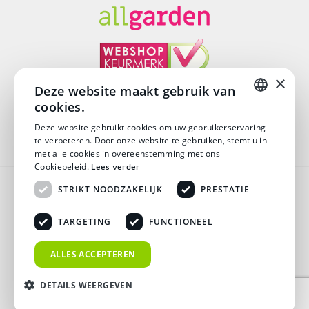
×
Deze website maakt gebruik van
cookies.
© Copyright 2026
DUTCH
Deze website gebruikt cookies om uw gebruikerservaring
te verbeteren. Door onze website te gebruiken, stemt u in
DUTCH
met alle cookies in overeenstemming met ons
Cookiebeleid.
Lees verder
Algemene voorwaarden
STRIKT NOODZAKELIJK
PRESTATIE
Disclaimer
TARGETING
FUNCTIONEEL
Privacy verklaring
ALLES ACCEPTEREN
Verzending & Retouren
DETAILS WEERGEVEN
Veelgestelde vragen