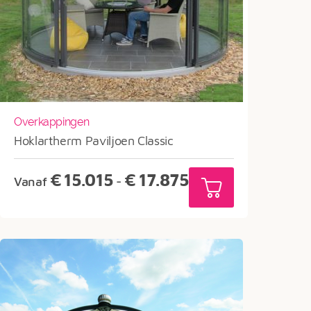
Overkappingen
Hoklartherm Paviljoen Classic
Prijsklasse:
€
15.015
€
17.875
Vanaf
-
€15.015
tot
€17.875